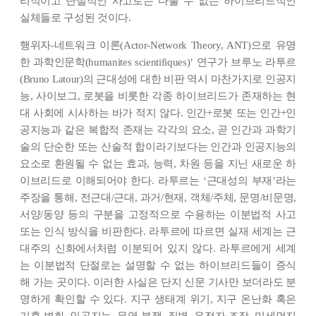
리적이고 단절적인 사고로는 다룰 수 없는 하이브리드적인
실체들로 구성된 것이다.
행위자-네트워크 이론(Actor-Network Theory, ANT)으로 유명
한 과학인문학(humanites scientifiques)’ 연구가 브루노 라투르
(Bruno Latour)의 근대성에 대한 비판 역시 마찬가지로 인공지
능, 사이보그, 로봇을 비롯한 각종 하이브리드가 존재하는 현
대 사회에 시사하는 바가 적지 않다. 인간+로봇 또는 인간+인
공지능과 같은 복합적 존재는 각각의 요소, 곧 인간과 과학기
술의 단순한 또는 산술적 합이라기보다는 인간과 인공지능의
요소로 환원될 수 없는 효과, 능력, 차원 등을 지닌 새로운 하
이브리드로 이해되어야 한다. 라투르는 ‘근대성의 부재’라는
주장을 통해, 전근대/근대, 과거/현재, 객체/주체, 문명/비문명,
서양/동양 등의 구분을 고정적으로 수용하는 이분법적 사고
또는 인식 방식을 비판한다. 라투르에 따르면 실재 세계는 근
대주의 신화에서처럼 이분되어 있지 않다. 라투르에게 세계
는 이분법적 단절로는 설명할 수 없는 하이브리드들이 증식
해 가는 곳이다. 이러한 사실은 단지 신문 기사만 보더라도 분
명하게 확인할 수 있다. 지구 생태계 위기, 지구 온난화 혹은