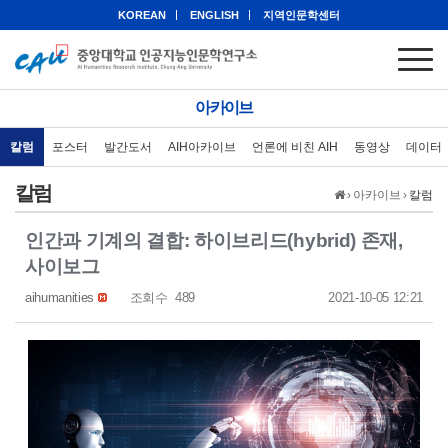
KOREAN
ENGLISH
지역인문학센터
아카이브
칼럼
포스터
발간도서
AIH아카이브
언론에 비친 AIH
동영상
데이터
칼럼
›
아카이브
›
칼럼
인간과 기계의 결합: 하이브리드(hybrid) 존재,
사이보그
aihumanities
조회수
489
2021-10-05 12:21