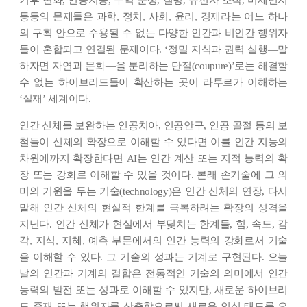
기후 변화, 인공지능, 무역 분쟁, 질병, 유전자 조작, 미세먼지
등등의 문제들은 과학, 정치, 사회, 윤리, 경제라는 어느 하나
의 구획 안으로 수용될 수 없는 다양한 인간과 비인간 행위자
들이 혼합되고 연결된 문제이다. ‘정밀 지식과 권력 실행―말
하자면 자연과 문화―을 분리하는 단절(coupure)’로는 해결할
수 없는 하이브리드들이 확산하는 곳이 라투르가 이해하는
‘실재’ 세계이다.
인간 신체를 보완하는 인공치아, 인공안구, 인공 골절 등의 보
철들이 신체의 확장으로 이해할 수 있다면 이를 인간 지능의
차원에까지 확장한다면 AI는 인간 계산 또는 지적 능력의 확
장 또는 강화로 이해할 수 있을 것이다. 본래 손기술에 그 의
미의 기원을 두는 기술(technology)은 인간 신체의 연장, 다시
말해 인간 신체의 현실적 한계를 극복하려는 확장의 성격을
지닌다. 인간 신체가 현실에서 부딪치는 한계들, 힘, 속도, 감
각, 지식, 지혜, 예측 부문에서의 인간 능력의 강화로서 기술
을 이해할 수 있다. 그 기술의 성과는 기계로 구현된다. 오늘
날의 인간과 기계의 결합은 전통적인 기술의 의미에서 인간
능력의 발전 또는 성과로 이해할 수 있지만, 새로운 하이브리
드 존재 또는 행위자를 산출함으로써 새로운 인식 태도를 요