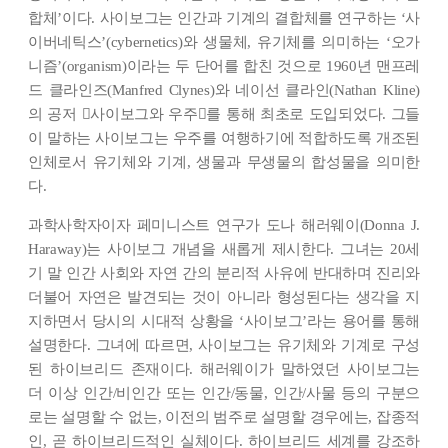
합체’이다. 사이보그는 인간과 기계의 결합체를 연구하는 ‘사
이버네틱스’(cybernetics)와 생물체, 유기체를 의미하는 ‘오가
니즘’(organism)이라는 두 단어를 합친 것으로 1960년 맨프레
드 클라인즈(Manfred Clynes)와 네이선 클라인(Nathan Kline)
의 공저 󰡔사이보그와 우주󰡕를 통해 최초로 도입되었다. 그들
이 말하는 사이보그는 우주를 여행하기에 적합하도록 개조된
인체로서 유기체와 기계, 생물과 무생물의 합성물을 의미한
다.
과학사학자이자 페미니스트 연구가 도나 해러웨이(Donna J.
Haraway)는 사이보그 개념을 새롭게 제시한다. 그녀는 20세
기 말 인간 사회와 자연 간의 분리적 사유에 반대하며 진리와
더불어 자연은 발견되는 것이 아니라 형성된다는 생각을 지
지하면서 당시의 시대적 상황을 ‘사이보그’라는 용어를 통해
설명한다. 그녀에 따르면, 사이보그는 유기체와 기계로 구성
된 하이브리드 존재이다. 해러웨이가 말하였던 사이보그는
더 이상 인간/비인간 또는 인간/동물, 인간/사물 등의 구분으
로는 설명할 수 없는, 이전의 범주로 설명할 경우에는, 잡종적
인, 곧 하이브리드적인 실체이다. 하이브리드 세계를 강조하