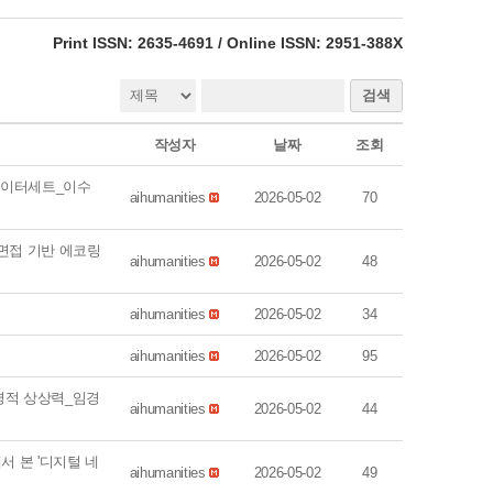
eISSN: 2951-388X
Print ISSN: 2635-4691 / Online ISSN: 2951-388X
검색
작성자
날짜
조회
 데이터세트_이수
aihumanities
2026-05-02
70
 면접 기반 에코링
aihumanities
2026-05-02
48
aihumanities
2026-05-02
34
aihumanities
2026-05-02
95
문명적 상상력_임경
aihumanities
2026-05-02
44
서 본 '디지털 네
aihumanities
2026-05-02
49