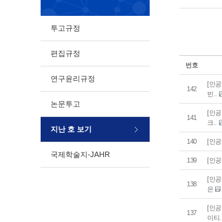
투고규정
편집규정
번호
연구윤리규정
[인공
142
빈..
논문투고
[인공
141
크..
지난 호 보기
140
[인
국제학술지-JAHR
139
[인
[인공
138
은
[인공
137
이티.