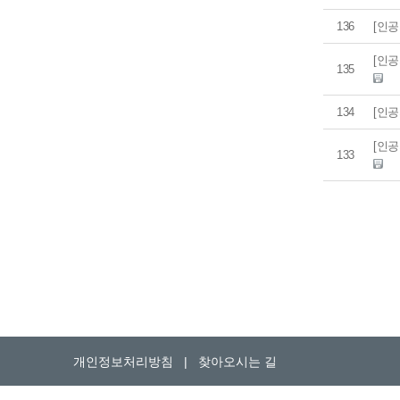
136
[인공
[인공
135
134
[인
[인공
133
개인정보처리방침
|
찾아오시는 길