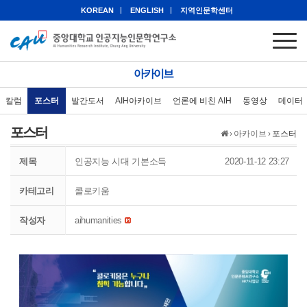
KOREAN
ENGLISH
지역인문학센터
아카이브
칼럼
포스터
발간도서
AIH아카이브
언론에 비친 AIH
동영상
데이터
포스터
›
아카이브
›
포스터
제목
인공지능 시대 기본소득
2020-11-12 23:27
카테고리
콜로키움
작성자
aihumanities