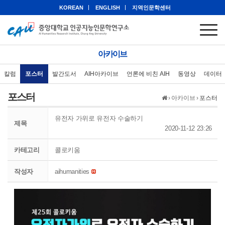
KOREAN
ENGLISH
지역인문학센터
아카이브
칼럼
포스터
발간도서
AIH아카이브
언론에 비친 AIH
동영상
데이터
포스터
›
아카이브
›
포스터
유전자 가위로 유전자 수술하기
제목
2020-11-12 23:26
카테고리
콜로키움
작성자
aihumanities