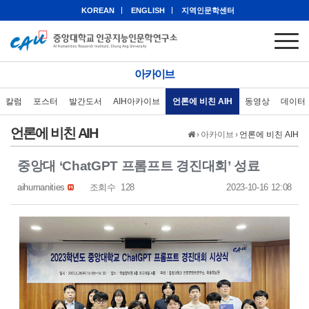
KOREAN
ENGLISH
지역인문학센터
아카이브
칼럼
포스터
발간도서
AIH아카이브
언론에 비친 AIH
동영상
데이터
언론에 비친 AIH
›
아카이브
›
언론에 비친 AIH
중앙대 ‘ChatGPT 프롬프트 경진대회’ 성료
aihumanities
조회수
128
2023-10-16 12:08