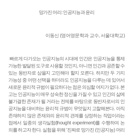
망가진 머리
:
인공지능과 윤리
이동신 (
영어영문학과 교수,
서울대학교)
빠르게 다가오는 인공지능의 시대에 인간은 인공지능을 통제
가능한 발달된 도구로 사용할 것인지
,
아니면 인간과 공존할 수
있는 동반자로 삼을지 고민해야 할지 모른다
.
하지만 두 가지
가능성 중 어떤 선택을 하더라도 인공지능을 다루는 데 있어서
새로운 윤리적 규범이 필요하다는 점은 의심할 여지가 없다
.
본
고는 인공지능이 매우 성숙한 정신을 가질 수 있고 인간의 삶에
불가결한 존재가 될 거라는 전제를 바탕으로 동반자로서의 인
공지능을 대비하는 윤리적 규범이 무엇일지 고찰해본다
.
아직
존재하지 않은 존재와의 윤리적 관계를 상정하는 작업이라는
점에서 일종의 생각실험
(thought experiment)
를 수행하여 논
의를 하고자 한다
.
실험을 위해
‘
진짜로 망가진
(
인공지능
)
머리