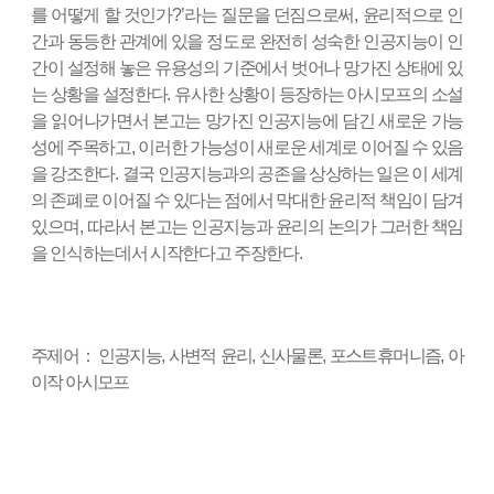
를 어떻게 할 것인가
?’
라는 질문을 던짐으로써
,
윤리적으로 인
간과 동등한 관계에 있을 정도로 완전히 성숙한 인공지능이 인
간이 설정해 놓은 유용성의 기준에서 벗어나 망가진 상태에 있
는 상황을 설정한다
.
유사한 상황이 등장하는 아시모프의 소설
을 읽어나가면서 본고는 망가진 인공지능에 담긴 새로운 가능
성에 주목하고
,
이러한 가능성이 새로운 세계로 이어질 수 있음
을 강조한다
.
결국 인공지능과의 공존을 상상하는 일은 이 세계
의 존폐로 이어질 수 있다는 점에서 막대한 윤리적 책임이 담겨
있으며
,
따라서 본고는 인공지능과 윤리의 논의가 그러한 책임
을 인식하는데서 시작한다고 주장한다
.
주제어
：
인공지능
,
사변적 윤리
,
신사물론
,
포스트휴머니즘
,
아
이작 아시모프