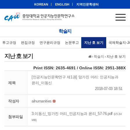
KOREAN
ENGLISH
지역인문학센터
학술지
투고규정
편집규정
연구윤리규정
논문투고
지난 호 보기
국제학술지-J
지난 호 보기
›
학술지
›
지난 호 보기
eISSN: 2951-388X
Print ISSN: 2635-4691 / Online ISSN: 2951-388X
[인공지능인문학연구 제1권] 망가진 머리: 인공지능과
제목
윤리_이동신
2018-07-03 18:51
작성자
aihumanities
3.이동신_망가진 머리_인공지능과 윤리_57-76.pdf
(15.34
첨부파일
MB)