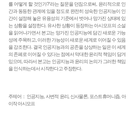
를 어떻게 할 것인가
?’
라는 질문을 던짐으로써
,
윤리적으로 인
간과 동등한 관계에 있을 정도로 완전히 성숙한 인공지능이 인
간이 설정해 놓은 유용성의 기준에서 벗어나 망가진 상태에 있
는 상황을 설정한다
.
유사한 상황이 등장하는 아시모프의 소설
을 읽어나가면서 본고는 망가진 인공지능에 담긴 새로운 가능
성에 주목하고
,
이러한 가능성이 새로운 세계로 이어질 수 있음
을 강조한다
.
결국 인공지능과의 공존을 상상하는 일은 이 세계
의 존폐로 이어질 수 있다는 점에서 막대한 윤리적 책임이 담겨
있으며
,
따라서 본고는 인공지능과 윤리의 논의가 그러한 책임
을 인식하는데서 시작한다고 주장한다
.
주제어
：
인공지능
,
사변적 윤리
,
신사물론
,
포스트휴머니즘
,
아
이작 아시모프