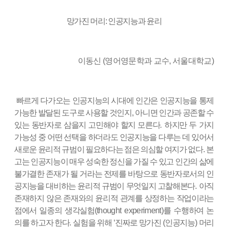
망가진 머리
:
인공지능과 윤리
이동신 (
영어영문학과 교수,
서울대학교)
빠르게 다가오는 인공지능의 시대에 인간은 인공지능을 통제
가능한 발달된 도구로 사용할 것인지
,
아니면 인간과 공존할 수
있는 동반자로 삼을지 고민해야 할지 모른다
.
하지만 두 가지
가능성 중 어떤 선택을 하더라도 인공지능을 다루는 데 있어서
새로운 윤리적 규범이 필요하다는 점은 의심할 여지가 없다
.
본
고는 인공지능이 매우 성숙한 정신을 가질 수 있고 인간의 삶에
불가결한 존재가 될 거라는 전제를 바탕으로 동반자로서의 인
공지능을 대비하는 윤리적 규범이 무엇일지 고찰해본다
.
아직
존재하지 않은 존재와의 윤리적 관계를 상정하는 작업이라는
점에서 일종의 생각실험
(thought experiment)
를 수행하여 논
의를 하고자 한다
.
실험을 위해
‘
진짜로 망가진
(
인공지능
)
머리