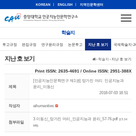
KOREAN
ENGLISH
지역인문학센터
학술지
투고규정
편집규정
연구윤리규정
논문투고
지난 호 보기
국제학술지-J
지난 호 보기
›
학술지
›
지난 호 보기
eISSN: 2951-388X
Print ISSN: 2635-4691 / Online ISSN: 2951-388X
[인공지능인문학연구 제1권] 망가진 머리: 인공지능과
제목
윤리_이동신
2018-07-03 18:51
작성자
aihumanities
3.이동신_망가진 머리_인공지능과 윤리_57-76.pdf
(15.34
첨부파일
MB)