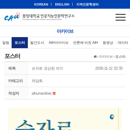
KOREAN
ENGLISH
지역인문학센터
아카이브
칼럼
포스터
발간도서
AIH아카이브
언론에 비친 AIH
동영상
데이터
포스터
›
아카이브
›
포스터
제목
숫자로 표상된 의미
2020-11-12 23:33
카테고리
좌담회
작성자
aihumanities