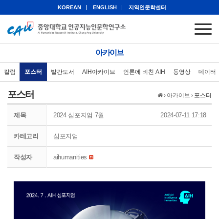
KOREAN
ENGLISH
지역인문학센터
아카이브
칼럼
포스터
발간도서
AIH아카이브
언론에 비친 AIH
동영상
데이터
포스터
›
아카이브
›
포스터
제목
2024 심포지엄 7월
2024-07-11 17:18
카테고리
심포지엄
작성자
aihumanities