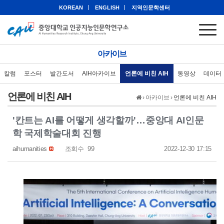
KOREAN
ENGLISH
지역인문학센터
아카이브
칼럼
포스터
발간도서
AIH아카이브
언론에 비친 AIH
동영상
데이터
언론에 비친 AIH
›
아카이브
›
언론에 비친 AIH
'칸트는 AI를 어떻게 생각할까'…중앙대 AI인문
학 국제학술대회 진행
aihumanities
조회수
99
2022-12-30 17:15