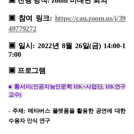
▣
진행 방
식
: zoom 비대면 회의
▣
참여 링크
:
https://cau.zoom.us/j/39
49779272
▣
일시
:
2022
년 8
월 26일(금) 14:00-1
7:00
▣
프로그램
■
황서이
(인공지능인문학 HK+사업단, HK연구
교수)
-
주제:
메타버스 플랫폼을 활용한 공연에 대한
수용자 인식 연구