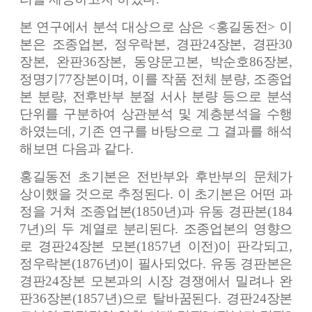
본 연구에서 분석 대상으로 삼은
<
홍길동전
>
이
본은 조종업본
,
정우락본
,
경판
24
장본
,
경판
30
장본
,
완판
36
장본
,
동양문고본
,
박순호
86
장본
,
정명기
77
장본이며
,
이를 작품 전체 분량
,
조종업
본 분량
,
전후반부 분절 서사 분량 등으로 분석
단위를 구분하여 상관분석 및 계층분석을 수행
하였는데
,
기존 연구를 바탕으로 그 결과를 해석
해보면 다음과 같다
.
홍길동전 초기본은 전반부와 후반부의 문체가
상이했을 것으로 추정된다
.
이 초기본은 어떤 과
정을 거쳐 조종업본
(1850
년
)
과 유동 경판본
(184
7
년
)
의 두 계열로 분리된다
.
조종업본의 영향으
로 경판
24
장본 모본
(1857
년 이전
)
이 판각되고
,
정우락본
(1876
년
)
이 필사되었다
.
유동 경판본은
경판
24
장본 모본과의 시장 경쟁에서 밀려나 완
판
36
장본
(1857
년
)
으로 탈바꿈된다
.
경판
24
장본