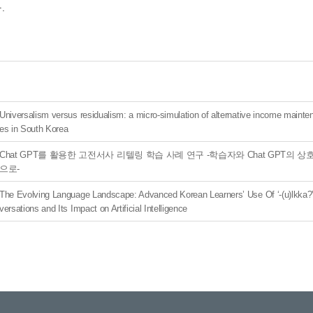
.
Universalism versus residualism: a micro-simulation of alternative income main
es in South Korea
Chat GPT를 활용한 고전서사 리텔링 학습 사례 연구 -학습자와 Chat GPT의 
으로-
The Evolving Language Landscape: Advanced Korean Learners’ Use Of ‘-(u)lkka?’
versations and Its Impact on Artificial Intelligence