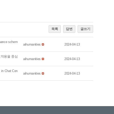
목록
답변
글쓰기
tenance schem
aihumanities
2024-04-13
상호작용을 중심
aihumanities
2024-04-13
 in Chat Con
aihumanities
2024-04-13