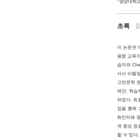
중앙대학
초록
이 논문은 
융합 교육의
습자와 Ch
서사 리텔
고전문학 원
제안, 학습
하였다. 최
정을 통해 
화인터뷰 등
계 형성 등
할 수 있다