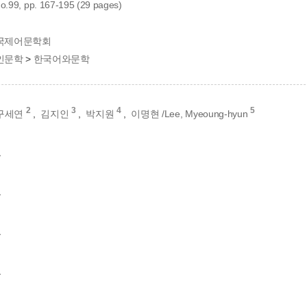
 no.99, pp. 167-195 (29 pages)
국제어문학회
인문학
>
한국어와문학
2
3
4
5
구세연
,
김지인
,
박지원
,
이명현 /Lee, Myeoung-hyun
교
교
교
교