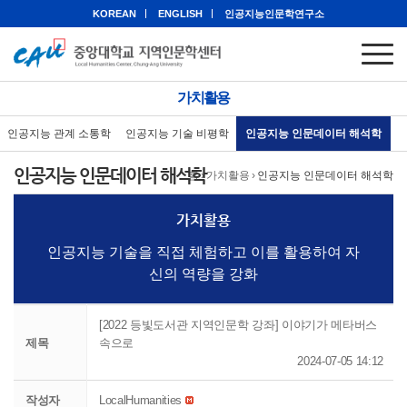
KOREAN
ENGLISH
인공지능인문학연구소
가치활용
인공지능 관계 소통학
인공지능 기술 비평학
인공지능 인문데이터 해석학
인공지능 인문데이터 해석학
홈
›
가치활용
›
인공지능 인문데이터 해석학
가치활용
인공지능 기술을 직접 체험하고 이를 활용하여 자
신의 역량을 강화
[2022 등빛도서관 지역인문학 강좌] 이야기가 메타버스
제목
속으로
2024-07-05 14:12
작성자
LocalHumanities