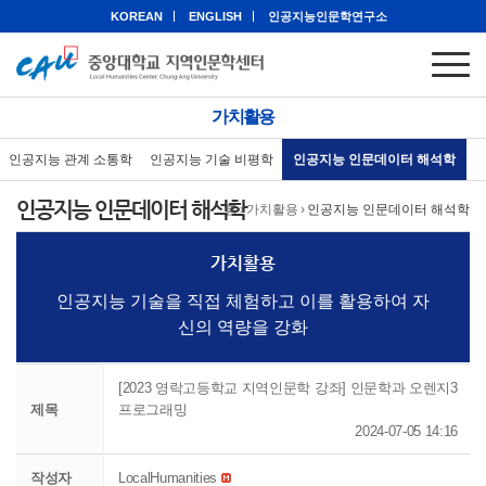
KOREAN
ENGLISH
인공지능인문학연구소
가치활용
인공지능 관계 소통학
인공지능 기술 비평학
인공지능 인문데이터 해석학
인공지능 인문데이터 해석학
홈
›
가치활용
›
인공지능 인문데이터 해석학
가치활용
인공지능 기술을 직접 체험하고 이를 활용하여 자
신의 역량을 강화
[2023 영락고등학교 지역인문학 강좌] 인문학과 오렌지3
제목
프로그래밍
2024-07-05 14:16
작성자
LocalHumanities