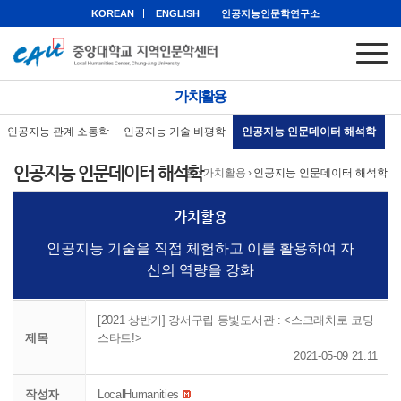
KOREAN
ENGLISH
인공지능인문학연구소
가치활용
인공지능 관계 소통학
인공지능 기술 비평학
인공지능 인문데이터 해석학
인공지능 인문데이터 해석학
홈
›
가치활용
›
인공지능 인문데이터 해석학
가치활용
인공지능 기술을 직접 체험하고 이를 활용하여 자
신의 역량을 강화
[2021 상반기] 강서구립 등빛도서관 : <스크래치로 코딩
제목
스타트!>
2021-05-09 21:11
작성자
LocalHumanities