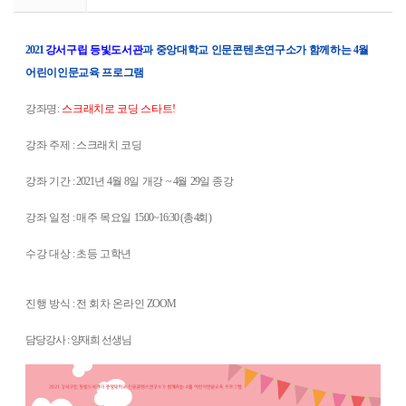
2021
강서구립 등빛도서관
과 중앙대학교 인문콘텐츠연구소가 함께하는
4
월
어린이인문교육 프로그램
강좌명:
스크래치로 코딩 스타트
!
강좌 주제
:
스크래치 코딩
강좌 기간
: 2021
년
4
월
8
일 개강
~ 4
월
29
일 종강
강좌 일정
:
매주 목요일
15:00~16:30 (
총
4
회
)
수강 대상
:
초등 고학년
진행 방식
:
전 회차 온라인
ZOOM
담당강사 : 양재희 선생님