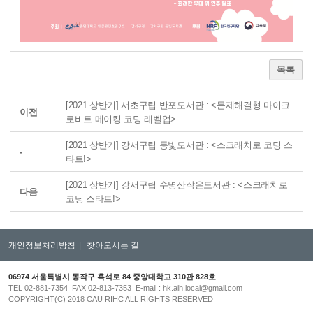
목록
[2021 상반기] 서초구립 반포도서관 : <문제해결형 마이크
이전
로비트 메이킹 코딩 레벨업>
[2021 상반기] 강서구립 등빛도서관 : <스크래치로 코딩 스
-
타트!>
[2021 상반기] 강서구립 수명산작은도서관 : <스크래치로
다음
코딩 스타트!>
개인정보처리방침
|
찾아오시는 길
06974 서울특별시 동작구 흑석로 84 중앙대학교 310관 828호
TEL 02-881-7354 FAX 02-813-7353 E-mail : hk.aih.local@gmail.com
COPYRIGHT(C) 2018 CAU RIHC ALL RIGHTS RESERVED