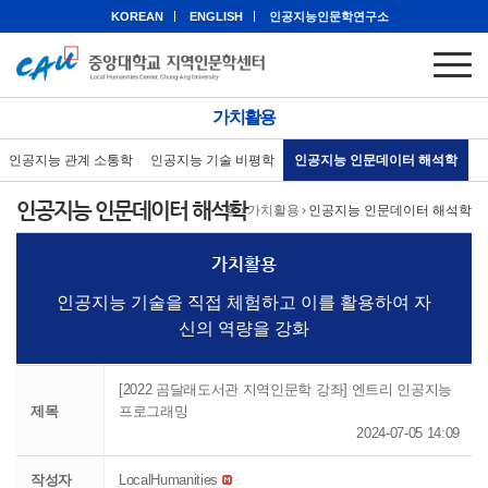
KOREAN
ENGLISH
인공지능인문학연구소
가치활용
인공지능 관계 소통학
인공지능 기술 비평학
인공지능 인문데이터 해석학
인공지능 인문데이터 해석학
홈
›
가치활용
›
인공지능 인문데이터 해석학
가치활용
인공지능 기술을 직접 체험하고 이를 활용하여 자
신의 역량을 강화
[2022 곰달래도서관 지역인문학 강좌] 엔트리 인공지능
제목
프로그래밍
2024-07-05 14:09
작성자
LocalHumanities