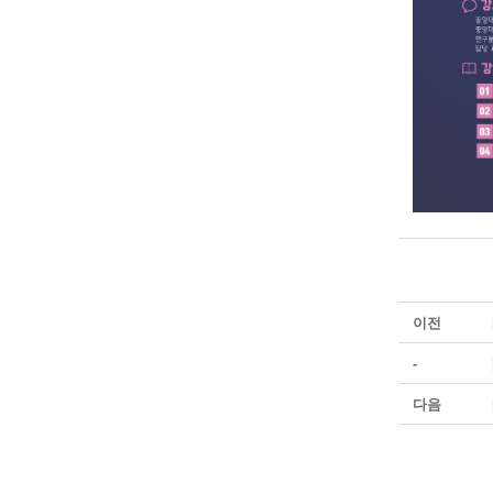
이전
-
다음