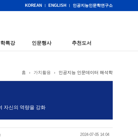
KOREAN
ENGLISH
인공지능인문학연구소
문학특강
인문행사
추천도서
홈
›
가치활용
›
인공지능 인문데이터 해석학
여 자신의 역량을 강화
습
2024-07-05 14:04