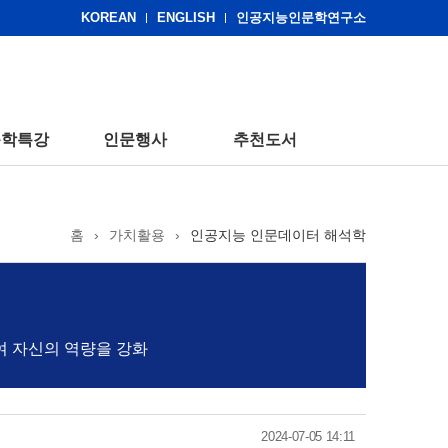
KOREAN
ENGLISH
인공지능인문학연구소
문학특강
인문행사
추천도서
홈
›
가치활용
›
인공지능 인문데이터 해석학
여 자신의 역량을 강화
2024-07-05 14:11