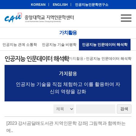
KOREAN
ENGLISH
인공지능인문학연구소
가치활용
인공지능 관계 소통학
인공지능 기술 비평학
인공지능 인문데이터 해석학
인공지능 인문데이터 해석학
홈
›
가치활용
›
인공지능 인문데이터 해석학
가치활용
인공지능 기술을 직접 체험하고 이를 활용하여 자
신의 역량을 강화
검색
[2023 강서곰달래도서관 지역인문학 강좌] 그림책과 함께하는
메..