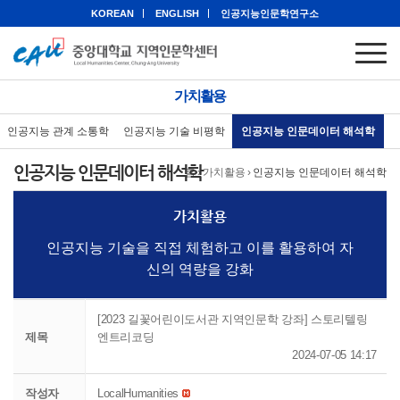
KOREAN
ENGLISH
인공지능인문학연구소
가치활용
인공지능 관계 소통학
인공지능 기술 비평학
인공지능 인문데이터 해석학
인공지능 인문데이터 해석학
홈
›
가치활용
›
인공지능 인문데이터 해석학
가치활용
인공지능 기술을 직접 체험하고 이를 활용하여 자
신의 역량을 강화
[2023 길꽃어린이도서관 지역인문학 강좌] 스토리텔링
제목
엔트리코딩
2024-07-05 14:17
작성자
LocalHumanities