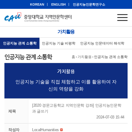
KOREAN
ENGLISH
인공지능인문학연구소
가치활용
인공지능 관계 소통학
인공지능 기술 비평학
인공지능 인문데이터 해석학
인공지능 관계 소통학
홈
›
가치활용
›
인공지능 관계 소통학
가치활용
인공지능 기술을 직접 체험하고 이를 활용하여 자
신의 역량을 강화
[2020 경문고등학교 지역인문학 강좌] 인공지능인문학
제목
과 글쓰기
2024-07-03 15:44
작성자
LocalHumanities