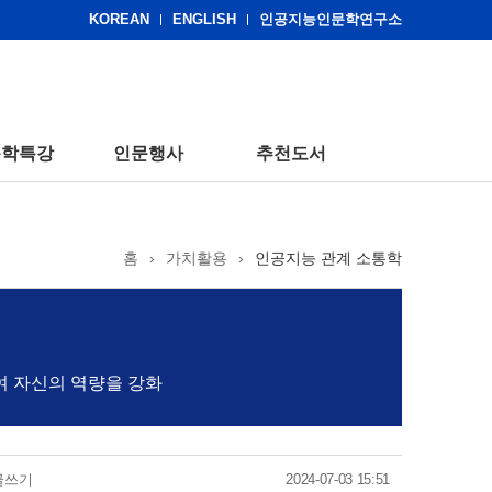
KOREAN
ENGLISH
인공지능인문학연구소
문학특강
인문행사
추천도서
홈
›
가치활용
›
인공지능 관계 소통학
여 자신의 역량을 강화
글쓰기
2024-07-03 15:51