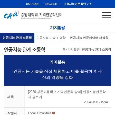
KOREAN
ENGLISH
인공지능인문학연구소
가치활용
인공지능 관계 소통학
인공지능 기술 비평학
인공지능 인문데이터 해석학
인공지능 관계 소통학
홈
›
가치활용
›
인공지능 관계 소통학
가치활용
인공지능 기술을 직접 체험하고 이를 활용하여 자
신의 역량을 강화
[2020 경문고등학교 지역인문학 강좌] 인공지능인문학
제목
과 글쓰기
2024-07-03 15:44
작성자
LocalHumanities