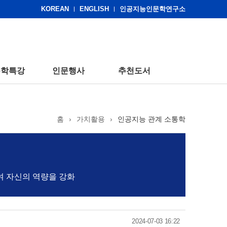
KOREAN
ENGLISH
인공지능인문학연구소
문학특강
인문행사
추천도서
홈
›
가치활용
›
인공지능 관계 소통학
여 자신의 역량을 강화
2024-07-03 16:22