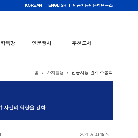
KOREAN
ENGLISH
인공지능인문학연구소
문학특강
인문행사
추천도서
홈
›
가치활용
›
인공지능 관계 소통학
여 자신의 역량을 강화
기
2024-07-03 15:46