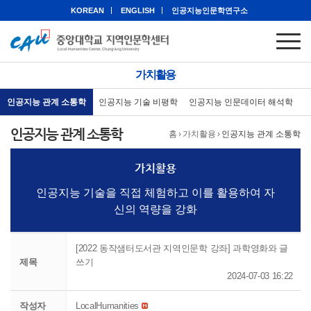
KOREAN
ENGLISH
인공지능인문학연구소
가치활용
인공지능 관계 소통학
인공지능 기술 비평학
인공지능 인문데이터 해석학
인공지능 관계 소통학
홈
›
가치활용
›
인공지능 관계 소통학
가치활용
인공지능 기술을 직접 체험하고 이를 활용하여 자
신의 역량을 강화
[2022 동작샘터도서관 지역인문학 강좌] 과학영화와 글
제목
쓰기
2024-07-03 16:22
작성자
LocalHumanities