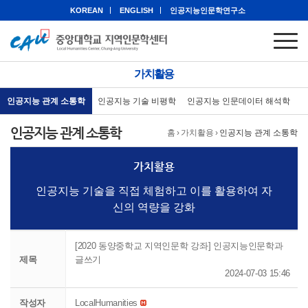
KOREAN
ENGLISH
인공지능인문학연구소
가치활용
인공지능 관계 소통학
인공지능 기술 비평학
인공지능 인문데이터 해석학
인공지능 관계 소통학
홈
›
가치활용
›
인공지능 관계 소통학
가치활용
인공지능 기술을 직접 체험하고 이를 활용하여 자
신의 역량을 강화
[2020 동양중학교 지역인문학 강좌] 인공지능인문학과
제목
글쓰기
2024-07-03 15:46
작성자
LocalHumanities