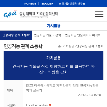
KOREAN
ENGLISH
인공지능인문학연구소
가치활용
인공지능 관계 소통학
인공지능 기술 비평학
인공지능 인문데이터 해석학
인공지능 관계 소통학
홈
›
가치활용
›
인공지능 관계 소통학
가치활용
인공지능 기술을 직접 체험하고 이를 활용하여 자
신의 역량을 강화
[2021 마곡하늬중학교 지역인문학 강좌] 인공지능인문
제목
학과 글쓰기
2024-07-03 15:50
작성자
LocalHumanities