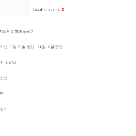
LocalHumanities
공지능인문학과 글쓰기
21년 10월 20일 개강 ~ 11월 10일 종강
매주 수요일
청소년
대면
강성애