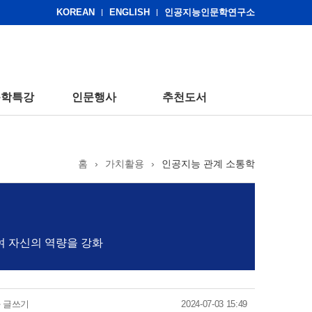
KOREAN
ENGLISH
인공지능인문학연구소
문학특강
인문행사
추천도서
홈
›
가치활용
›
인공지능 관계 소통학
여 자신의 역량을 강화
과 글쓰기
2024-07-03 15:49