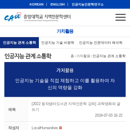
KOREAN
ENGLISH
인공지능인문학연구소
가치활용
인공지능 관계 소통학
인공지능 기술 비평학
인공지능 인문데이터 해석학
인공지능 관계 소통학
홈
›
가치활용
›
인공지능 관계 소통학
가치활용
인공지능 기술을 직접 체험하고 이를 활용하여 자
신의 역량을 강화
[2022 동작샘터도서관 지역인문학 강좌] 과학영화와 글
제목
쓰기
2024-07-03 16:22
작성자
LocalHumanities