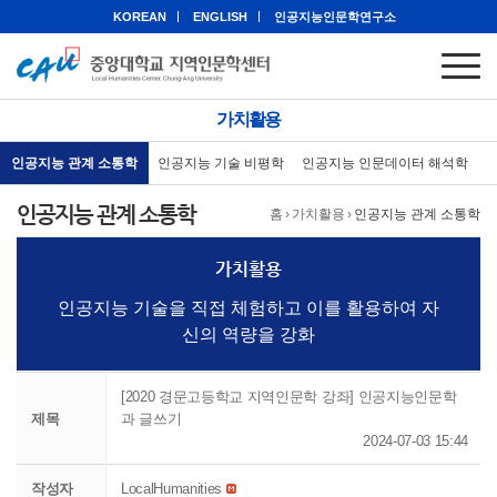
KOREAN
ENGLISH
인공지능인문학연구소
가치활용
인공지능 관계 소통학
인공지능 기술 비평학
인공지능 인문데이터 해석학
인공지능 관계 소통학
홈
›
가치활용
›
인공지능 관계 소통학
가치활용
인공지능 기술을 직접 체험하고 이를 활용하여 자
신의 역량을 강화
[2020 경문고등학교 지역인문학 강좌] 인공지능인문학
제목
과 글쓰기
2024-07-03 15:44
작성자
LocalHumanities