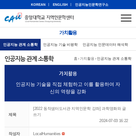
KOREAN
ENGLISH
인공지능인문학연구소
가치활용
인공지능 관계 소통학
인공지능 기술 비평학
인공지능 인문데이터 해석학
인공지능 관계 소통학
홈
›
가치활용
›
인공지능 관계 소통학
가치활용
인공지능 기술을 직접 체험하고 이를 활용하여 자
신의 역량을 강화
[2022 동작샘터도서관 지역인문학 강좌] 과학영화와 글
제목
쓰기
2024-07-03 16:22
작성자
LocalHumanities