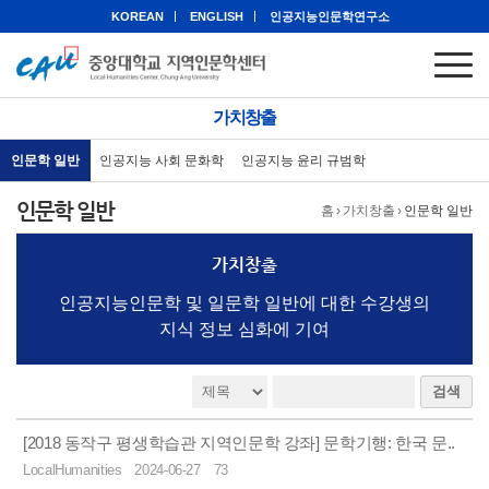
KOREAN
ENGLISH
인공지능인문학연구소
가치창출
인문학 일반
인공지능 사회 문화학
인공지능 윤리 규범학
인문학 일반
홈
›
가치창출
›
인문학 일반
가치창출
인공지능인문학 및 일문학 일반에 대한 수강생의
지식 정보 심화에 기여
검색
[2018 동작구 평생학습관 지역인문학 강좌] 문학기행: 한국 문..
LocalHumanities
2024-06-27
73