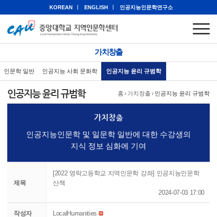
KOREAN
ENGLISH
인공지능인문학연구소
가치창출
인문학 일반
인공지능 사회 문화학
인공지능 윤리 규범학
인공지능 윤리 규범학
홈
›
가치창출
›
인공지능 윤리 규범학
가치창출
인공지능인문학 및 일문학 일반에 대한 수강생의
지식 정보 심화에 기여
[2022 영락고등학교 지역인문학 강좌] 인공지능인문학
제목
산책
2024-07-03 17:00
작성자
LocalHumanities