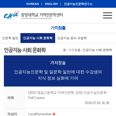
KOREAN
ENGLISH
인공지능인문학연구소
가치창출
인문학 일반
인공지능 사회 문화학
인공지능 윤리 규범학
인공지능 사회 문화학
홈
›
가치창출
›
인공지능 사회 문화학
가치창출
인공지능인문학 및 일문학 일반에 대한 수강생의
지식 정보 심화에 기여
[2022 영일고등학교 지역인문학 강좌] 인공지능인문학
제목
Full Course
2024-07-03 16:26
작성자
LocalHumanities