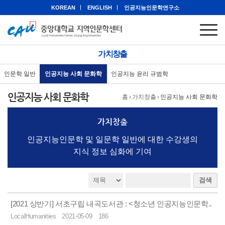
KOREAN
ENGLISH
인공지능인문학연구소
가치창출
인문학 일반
인공지능 사회 문화학
인공지능 윤리 규범학
인공지능 사회 문화학
홈
›
가치창출
›
인공지능 사회 문화학
가치창출
인공지능인문학 및 일문학 일반에 대한 수강생의
지식 정보 심화에 기여
검색
[2021 상반기] 서초구립 내곡도서관 : <청소년 인공지능인문학..
LocalHumanities
2021-05-09
186