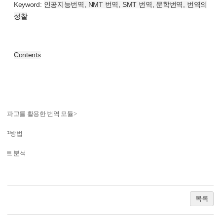
Keyword:
인공지능번역, NMT 번역, SMT 번역, 문학번역, 번역의
성찰
Contents
론
론
<
파파고를 활용한 번역 모듈
>
연구방법
스트 분석
론
목록