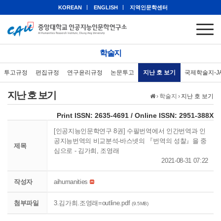
KOREAN
ENGLISH
지역인문학센터
학술지
투고규정
편집규정
연구윤리규정
논문투고
지난 호 보기
국제학술지-J
지난 호 보기
›
학술지
›
지난 호 보기
eISSN: 2951-388X
Print ISSN: 2635-4691 / Online ISSN: 2951-388X
[인공지능인문학연구 8권] 수필번역에서 인간번역과 인
공지능번역의 비교분석-바스넷의 『번역의 성찰』을 중
제목
심으로 - 김가희, 조영래
2021-08-31 07:22
작성자
aihumanities
첨부파일
3.김가희.조영래=outline.pdf
(9.5MB)