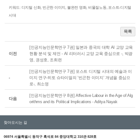
키워드:
디지털 신화, 빈곤한 이미지, 불완전 영화, 비물질노동, 포스트-디지털
시대
목록
[인공지능인문학연구 7권] 일본과 중국의 대학 AI 교양 교육
이전
현황 분석 및 제언 - AI 리터러시 교양 교육 중심으로 -, 박광
영, 권성호, 조희련
[인공지능인문학연구 7권] 포스트 디지털 시대의 예술과 이
-
미지 연구-히토 슈타이얼의 ‘빈곤한 이미지’ 개념을 중심으
로-, 최소영
[인공지능인문학연구 8권] Affective Labour in the Age of Alg
다음
orithms and its Political Implications - Aditya Nayak
찾아오시는 길
06974 서울특별시 동작구 흑석로 84 중앙대학교 310관 828호