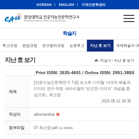
KOREAN
ENGLISH
지역인문학센터
학술지
투고규정
편집규정
연구윤리규정
논문투고
지난 호 보기
국제학술지-J
지난 호 보기
›
학술지
›
지난 호 보기
eISSN: 2951-388X
Print ISSN: 2635-4691 / Online ISSN: 2951-388X
[인공지능인문학연구 7권] 포스트 디지털 시대의 예술과
이미지 연구-히토 슈타이얼의 ‘빈곤한 이미지’ 개념을 중
제목
심으로-, 최소영
2021-05-12 18:35
작성자
aihumanities
첨부파일
07.최소영.pdf
(12.33MB)