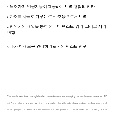
들어가며
인공지능이 제공하는 번역 경험의 전환
1.
:
단어를 사물로 다루는
교신
조응
으로서 번역
2.
‘
/
’
번역기의 개입을 통한 외국어 텍스트
읽기
그리고 자기
3.
‘
’,
-
변형
나가며
새로운
언어하기
로서의 텍스트 연구
4.
:
‘
’
This article examines how high-level AI translation tools are reshaping the translation experiences of E
ast Asian scholars studying Western texts, and explores the educational implications from a new mat
erialist perspective. While AI translation remains error-prone, it greatly improves the efficiency of draft