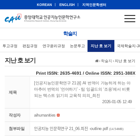
KOREAN
ENGLISH
지역인문학센터
학술지
투고규정
편집규정
연구윤리규정
논문투고
지난 호 보기
국제학술지-J
지난 호 보기
›
학술지
›
지난 호 보기
eISSN: 2951-388X
Print ISSN: 2635-4691 / Online ISSN: 2951-388X
[인공지능인문학연구 21권] AI 번역이 가능하게 하는 아
마추어 번역의 ‘언어하기’ - 팀 잉골드의 ‘조응’에서 비롯
제목
되는 텍스트 읽기의 교육적 의의_최진
2026-01-05 12:49
작성자
aihumanities
첨부파일
인공지능 인문학연구 21_06.최진 -outline.pdf
(14.54MB)