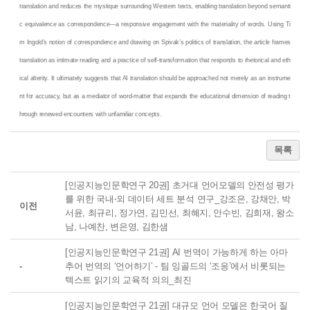
translation and reduces the mystique surrounding Western texts, enabling translation beyond semanti
c equivalence as correspondence—a responsive engagement with the materiality of words. Using Ti
m Ingold’s notion of correspondence and drawing on Spivak’s politics of translation, the article frames
translation as intimate reading and a practice of self-transformation that responds to rhetorical and eth
ical alterity. It ultimately suggests that AI translation should be approached not merely as an instrume
nt for accuracy, but as a mediator of word-matter that expands the educational dimension of reading t
hrough renewed encounters with unfamiliar concepts.
목록
[인공지능인문학연구 20권] 초거대 언어모델의 안전성 평가
를 위한 국내⋅외 데이터 세트 분석 연구_강조은, 강채안, 박
이전
서윤, 최규리, 정가연, 김민선, 최혜지, 안수빈, 김희재, 왕소
남, 나예찬, 변은영, 김한샘
[인공지능인문학연구 21권] AI 번역이 가능하게 하는 아마
-
추어 번역의 ‘언어하기’ - 팀 잉골드의 ‘조응’에서 비롯되는
텍스트 읽기의 교육적 의의_최진
[인공지능인문학연구 21권] 대규모 언어 모델은 한국어 질