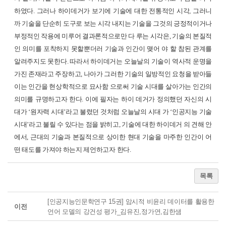
하였다. 그러나 하이데거가 보기에 기술에 대한 전통적인 시각, 그러니
까 기술을 단순히 도구로 보는 시각 내지는 기술을 그것의 긍정적이거나
부정적인 작용에 미루어 결과론적으로만 다 루는 시각은, 기술의 본질적
인 의미를 포착하지 못할뿐더러 기술과 인간이 맺어 야 할 참된 관계를
알려주지도 못한다. 따라서 하이데거는 오늘날의 기술이 역사적 운명을
가진 존재라고 주장하고, 나아가 그러한 기술의 일방적인 요청을 받아들
이는 인간을 현상학적으로 묘사함 으로써 기술 시대를 살아가는 인간의
의미를 규명하고자 한다. 이에 필자는 하이 데거가 정의했던 자신의 시
대가 ‘원자력 시대’라고 불렸던 것처럼 오늘날의 시대 가 ‘인공지능 기술
시대’라고 불릴 수 있다는 점을 밝히고, 기술에 대한 하이데거 의 견해 안
에서, 근대의 기술과 본질적으로 상이한 현대 기술을 마주한 인간이 어
떤 태도를 가져야 하는지 제언하고자 한다.
목록
[인공지능인문학연구 15권] 암시적 비윤리 데이터를 활용한
이전
언어 모델의 강건성 평가_김유진,정가연,김한샘