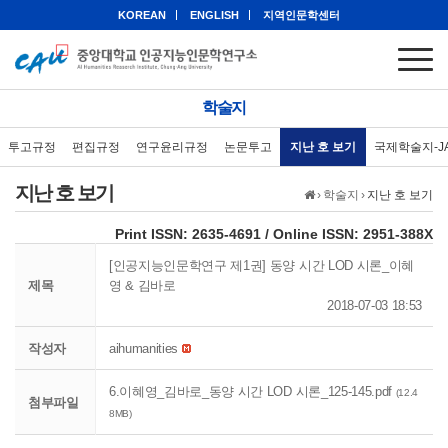
KOREAN
ENGLISH
지역인문학센터
학술지
투고규정
편집규정
연구윤리규정
논문투고
지난 호 보기
국제학술지-J
지난 호 보기
›
학술지
›
지난 호 보기
eISSN: 2951-388X
Print ISSN: 2635-4691 / Online ISSN: 2951-388X
[인공지능인문학연구 제1권] 동양 시간 LOD 시론_이혜
제목
영 & 김바로
2018-07-03 18:53
작성자
aihumanities
6.이혜영_김바로_동양 시간 LOD 시론_125-145.pdf
(12.4
첨부파일
8MB)