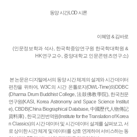
동양 시간
LOD
시론
이혜영 & 김바로
(인문정보학과 석사, 한국학중앙연구원 한국학대학원 &
HK연구교수, 중앙대학교 인문콘텐츠연구소)
본 논문은 디지털에서의 동양 시간 체계의 설계와 시간 데이터
편찬을 위하여
, W3C
의 시간 온톨로지
(OWL-Time)
와
DDBC
(Dharma Drum Buddhist College,
法鼓佛教學院
),
한국천문
연구원
(KASI, Korea Astronomy and Space Science Institut
e), CBDB(China Biographical Database,
中國歷代人物傳記
資料庫
) ,
한국고전번역원
(Institute for the Translation of Korea
n Classics)
의 시간 데이터 및 시간 데이터 설계를 살펴보고
,
서
로 상이한 시간 체계 및 데이터를 상호 연계하여 서비스하는 동