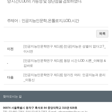
양 시간
LOD
의 가능성 및 장단점을 검토하였다
.
주제어
：
인공지능인문학
,
온톨로지
, LOD,
시간
목록
[인공지능인문학연구 제1권] (인공)지능은 성별이 없다고?_
이전
이시연
[인공지능인문학연구 제1권] 동양 시간 LOD 시론_이혜영 &
-
김바로
[인공지능인문학연구 제1권] 망가진 머리: 인공지능과 윤리
다음
_이동신
찾아오시는 길
06974 서울특별시 동작구 흑석로 84 중앙대학교 310관 828호
TEL 02-881-7354 FAX 02-813-7353 E-mail : aihumanities@cau.ac.kr