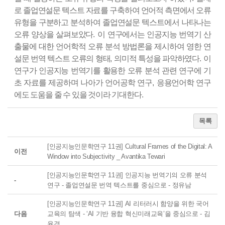
로 졸업연설문 텍스트 자료를 구축하여 언어적 측면에서 오류
유형을 구분하고 분석하여 졸업연설문 텍스트에서 나타나는
오류 양상을 살펴보았다
.
이 연구에서는 인공지능 번역기 산
출물에 대한 언어학적 오류 분석 방법론을 제시하여 영한 연
설문 번역 텍스트 오류의 형태
,
의미적 특성을 파악하였다
.
이
연구가 인공지능 번역기를 활용한 오류 분석 관련 연구에 기
초 자료를 제공하며 나아가 언어공학 연구
,
응용언어학 연구
에도 도움을 줄 수 있을 것이라 기대한다
.
목록
[인공지능인문학연구 11권] Cultural Frames of the Digital: A
이전
Window into Subjectivity _ Avantika Tewari
[인공지능인문학연구 11권] 인공지능 번역기의 오류 분석
-
연구 - 졸업연설문 번역 텍스트를 중심으로 - 정유남
[인공지능인문학연구 11권] AI 리터러시 함양을 위한 국어
다음
교육의 탐색 - ‘AI 기반 융합 혁신미래교육’을 중심으로 - 김
윤경