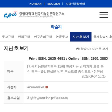
KOREAN
ENGLISH
지역인문학센터
학술지
투고규정
편집규정
연구윤리규정
논문투고
지난 호 보기
국제학술지-J
지난 호 보기
›
학술지
›
지난 호 보기
eISSN: 2951-388X
Print ISSN: 2635-4691 / Online ISSN: 2951-388X
[인공지능인문학연구 11권] 인공지능 번역기의 오류 분
제목
석 연구 - 졸업연설문 번역 텍스트를 중심으로 - 정유남
2022-09-07 16:25
작성자
aihumanities
첨부파일
3-정유남=outline.pdf
(20.34MB)