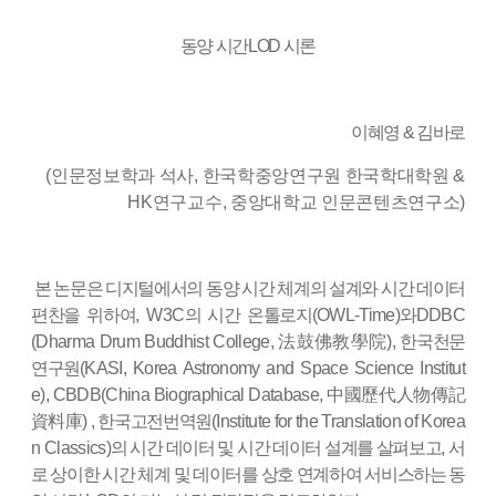
동양 시간
LOD
시론
이혜영 & 김바로
(인문정보학과 석사, 한국학중앙연구원 한국학대학원 &
HK연구교수, 중앙대학교 인문콘텐츠연구소)
본 논문은 디지털에서의 동양 시간 체계의 설계와 시간 데이터
편찬을 위하여
, W3C
의 시간 온톨로지
(OWL-Time)
와
DDBC
(Dharma Drum Buddhist College,
法鼓佛教學院
),
한국천문
연구원
(KASI, Korea Astronomy and Space Science Institut
e), CBDB(China Biographical Database,
中國歷代人物傳記
資料庫
) ,
한국고전번역원
(Institute for the Translation of Korea
n Classics)
의 시간 데이터 및 시간 데이터 설계를 살펴보고
,
서
로 상이한 시간 체계 및 데이터를 상호 연계하여 서비스하는 동