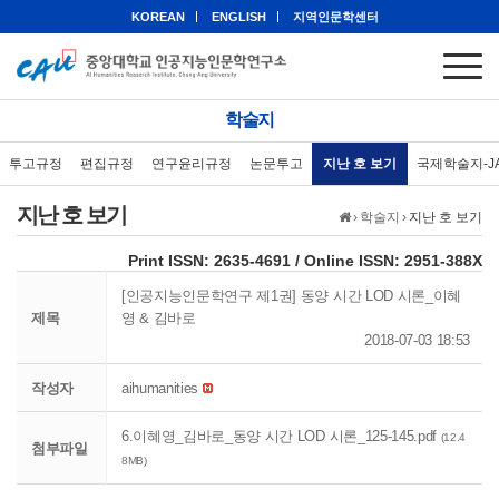
KOREAN
ENGLISH
지역인문학센터
학술지
투고규정
편집규정
연구윤리규정
논문투고
지난 호 보기
국제학술지-J
지난 호 보기
›
학술지
›
지난 호 보기
eISSN: 2951-388X
Print ISSN: 2635-4691 / Online ISSN: 2951-388X
[인공지능인문학연구 제1권] 동양 시간 LOD 시론_이혜
제목
영 & 김바로
2018-07-03 18:53
작성자
aihumanities
6.이혜영_김바로_동양 시간 LOD 시론_125-145.pdf
(12.4
첨부파일
8MB)