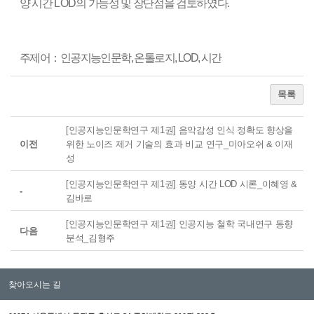
양 시간
LOD
의 가능성 및 장단점을 검토하였다
.
주제어
：
인공지능인문학
,
온톨로지
, LOD,
시간
목록
[인공지능인문학연구 제1권] 음악감성 인식 정확도 향상을
이전
위한 노이즈 제거 기술의 효과 비교 연구_미아오쉬 & 이재
성
[인공지능인문학연구 제1권] 동양 시간 LOD 시론_이혜영 &
-
김바로
[인공지능인문학연구 제1권] 인공지능 철학 국내연구 동향
다음
분석_김형주
찾아오시는 길