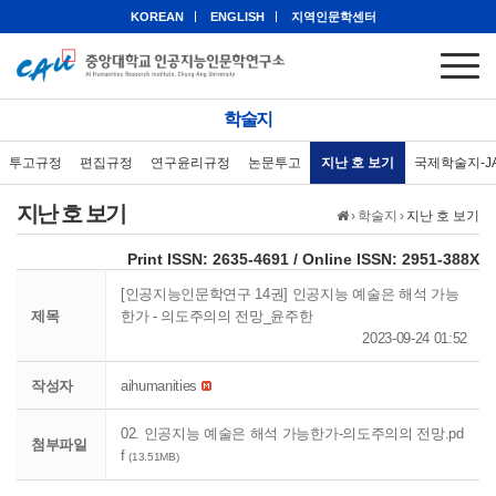
KOREAN
ENGLISH
지역인문학센터
학술지
투고규정
편집규정
연구윤리규정
논문투고
지난 호 보기
국제학술지-J
지난 호 보기
›
학술지
›
지난 호 보기
eISSN: 2951-388X
Print ISSN: 2635-4691 / Online ISSN: 2951-388X
[인공지능인문학연구 14권] 인공지능 예술은 해석 가능
제목
한가 - 의도주의의 전망_윤주한
2023-09-24 01:52
작성자
aihumanities
02. 인공지능 예술은 해석 가능한가-의도주의의 전망.pd
첨부파일
f
(13.51MB)