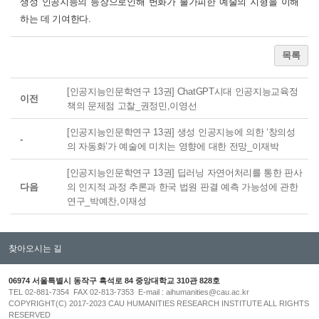
생성 인공지능의 등장으로인해 변화가 불가피한 예술의 지형을 이해
하는 데 기여한다.
목록
[인공지능인문학연구 13권] ChatGPT시대 인공지능교육정
이전
책의 문제점 고찰_권정민,이영선
[인공지능인문학연구 13권] 생성 인공지능에 의한 ‘창의성
-
의 자동화’가 예술에 미치는 영향에 대한 전망_이재박
[인공지능인문학연구 13권] 딥러닝 자연어처리를 통한 판사
다음
의 인지적 과정 추론과 한국 법원 판결 예측 가능성에 관한
연구_박예찬,이재성
찾아오시는 길
06974 서울특별시 동작구 흑석로 84 중앙대학교 310관 828호
TEL 02-881-7354 FAX 02-813-7353 E-mail : aihumanities@cau.ac.kr
COPYRIGHT(C) 2017-2023 CAU HUMANITIES RESEARCH INSTITUTE ALL RIGHTS
RESERVED