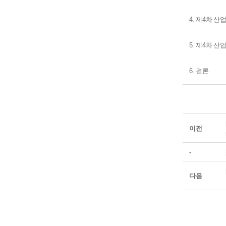
4.
제
4
차 산업
5.
제
4
차 산업
6.
결론
이전
-
다음