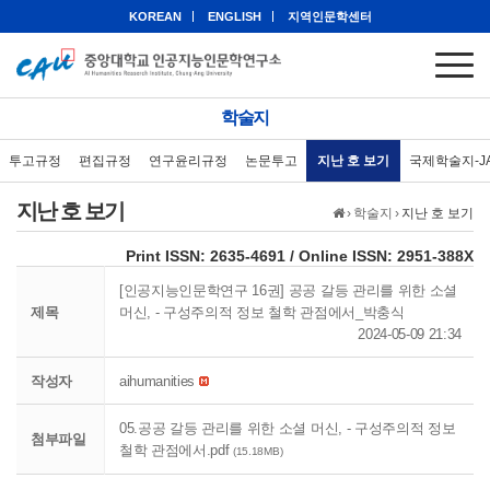
KOREAN
ENGLISH
지역인문학센터
학술지
투고규정
편집규정
연구윤리규정
논문투고
지난 호 보기
국제학술지-J
지난 호 보기
›
학술지
›
지난 호 보기
eISSN: 2951-388X
Print ISSN: 2635-4691 / Online ISSN: 2951-388X
[인공지능인문학연구 16권] 공공 갈등 관리를 위한 소셜
제목
머신, - 구성주의적 정보 철학 관점에서_박충식
2024-05-09 21:34
작성자
aihumanities
05.공공 갈등 관리를 위한 소셜 머신, - 구성주의적 정보
첨부파일
철학 관점에서.pdf
(15.18MB)