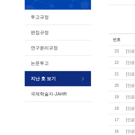
투고규정
편집규정
번호
연구윤리규정
23
[인공지
22
[인공지
논문투고
21
[인
지난 호 보기
20
[인
국제학술지-JAHR
19
[인
18
[인공지
17
[인공지
16
[인공지