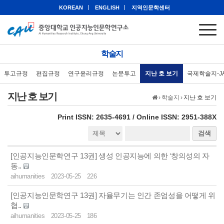
KOREAN
ENGLISH
지역인문학센터
학술지
투고규정
편집규정
연구윤리규정
논문투고
지난 호 보기
국제학술지-J
지난 호 보기
›
학술지
›
지난 호 보기
eISSN: 2951-388X
Print ISSN: 2635-4691 / Online ISSN: 2951-388X
검색
[인공지능인문학연구 13권] 생성 인공지능에 의한 ‘창의성의 자
동..
aihumanities
2023-05-25
226
[인공지능인문학연구 13권] 자율무기는 인간 존엄성을 어떻게 위
협..
aihumanities
2023-05-25
186