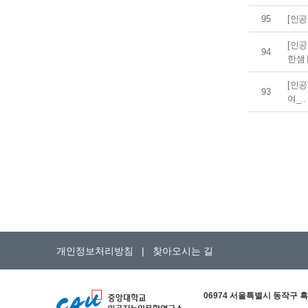
95
[인
[인
94
한샘
[인공
93
여_.
개인정보처리방침
|
찾아오시는 길
06974 서울특별시 동작구 흑