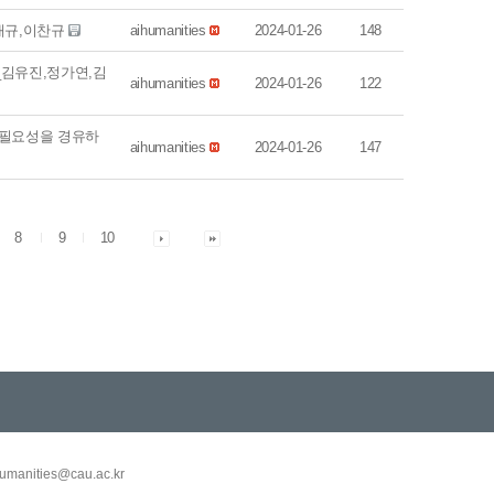
이대규,이찬규
aihumanities
2024-01-26
148
_김유진,정가연,김
aihumanities
2024-01-26
122
의 필요성을 경유하
aihumanities
2024-01-26
147
8
9
10
umanities@cau.ac.kr