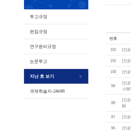
투고규정
편집규정
번호
연구윤리규정
102
[인
101
[인
논문투고
100
[인
지난 호 보기
[인공
99
스템적
국제학술지-JAHR
[인
98
97
[인
96
[인공